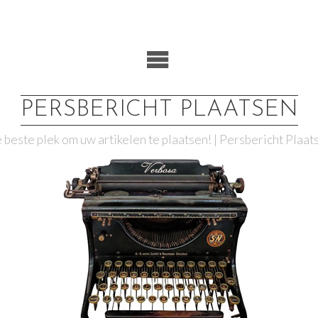
PERSBERICHT PLAATSEN
 beste plek om uw artikelen te plaatsen! | Persbericht Plaat