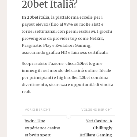
20bet Italia?
In
20bet italia
, la piattaforma eccelle per i
payout elevati (fino al 98% su molte slot) e
tornei settimanali con premi esclusivi. I giochi
provengono da provider top come NetEnt,
Pragmatic Play e Evolution Gaming,
assicurando grafica HD e fairness certificata.
Scopri subito l’azione: clicca
20bet login
e
immergiti nel mondo del casinò online. Ideale
per principianti e high roller, 20bet combina
divertimento, sicurezza e opportunità di vincita
reali.
VORIG BERICHT
VOLGEND BERICHT
bwin : Une
Yeti Casino: A
expérience casino
Chillingly
et bwin sport
Brilliant Gaming