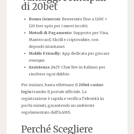
di 20bet
Bonus Generosi:
Benvenuto fino a 120€ +
120 free spin per i nuovi iscritti.
Metodi di Pagamento:
Supporto per Visa,
Mastercard, Skrill e criptovalute, con
depositi istantanei.
Mobile Friendly:
App dedicata per giocare
ovunque.
Assistenza 24/7:
Chat live in italiano per
risolvere ogni dubbio.
Per iniziare, basta effettuare il
20bet casino
login
tramite il portale ufficiale. La
registrazione è rapida e verifica l’identità in
pochi minuti, garantendo un ambiente
regolamentato dall’AAMS.
Perché Scegliere