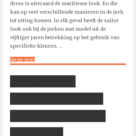
dress is uiteraard de maritieme look. En die
kan op veel verschillende manieren in de jurk
tot uiting komen. In elk geval heeft de sailor
look ook bij de jurken met model uit de
vijftiger jaren betrekking op het gebruik van
specifieke kleuren. …
"50s
Verder lezen
sailor
dress
Miss Green en
met
maritieme
Flavourites lanceren
look"
samen ultieme Little
Black Dress