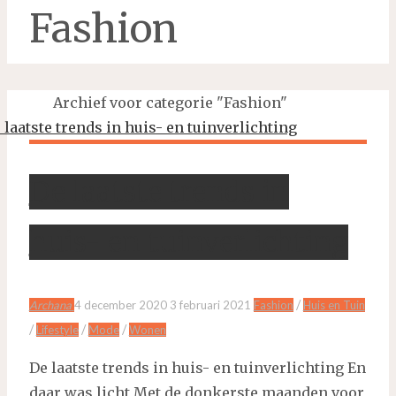
Fashion
Home
Archief voor categorie "Fashion"
De laatste trends in
huis- en tuinverlichting
/
Archana
4 december 2020
3 februari 2021
Fashion
Huis en Tuin
/
/
/
Lifestyle
Mode
Wonen
De laatste trends in huis- en tuinverlichting En
daar was licht Met de donkerste maanden voor