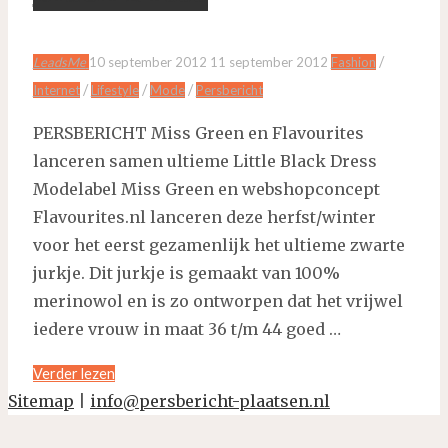
/
LeadsMe
10 september 2012
11 september 2012
Fashion
/
/
/
Internet
Lifestyle
Mode
Persbericht
PERSBERICHT Miss Green en Flavourites
lanceren samen ultieme Little Black Dress
Modelabel Miss Green en webshopconcept
Flavourites.nl lanceren deze herfst/winter
voor het eerst gezamenlijk het ultieme zwarte
jurkje. Dit jurkje is gemaakt van 100%
merinowol en is zo ontworpen dat het vrijwel
iedere vrouw in maat 36 t/m 44 goed …
"Miss
Verder lezen
Green
Sitemap
|
info@persbericht-plaatsen.nl
en
Terug
Flavourites