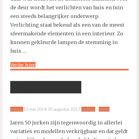
de deur wordt het verlichten van huis en tuin
een steeds belangrijker onderwerp.
Verlichting staat bekend als een van de meest
sfeermakende elementen in een interieur. Zo
kunnen gekleurde lampen de stemming in
huis …
"De
Verder lezen
laatste
trends
Jaren 50 jurken
in
huis-
en
/
Martin
13 mei 2014
30 augustus 2017
Fashion
Mode
tuinverlichting"
Jaren 50 jurken zijn tegenwoordig in allerlei
variaties en modellen verkrijgbaar en dat geldt