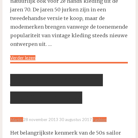
natuurlijk ook voor 2e hands kleding uit de
jaren 70. De jaren 50 jurken zijn in een
tweedehandse versie te koop, maar de
modemerken brengen vanwege de toenemende
populariteit van vintage kleding steeds nieuwe
ontwerpen uit. …
"Jaren
Verder lezen
50
jurken"
50s sailor dress met
maritieme look
Martin
28 november 2013
30 augustus 2017
Fashion
Het belangrijkste kenmerk van de 50s sailor