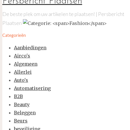
Persbericht Plaatsen
De beste plek om uw artikelen te plaatsen! | Persbericht
Plaatsen
Categorieën
Aanbiedingen
Airco's
Algemeen
Allerlei
Auto's
Automatisering
B2B
Beauty
Beleggen
Beurs
beveiliging