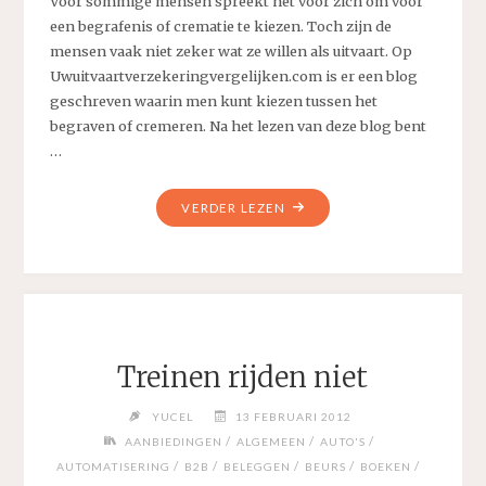
Voor sommige mensen spreekt het voor zich om voor
een begrafenis of crematie te kiezen. Toch zijn de
mensen vaak niet zeker wat ze willen als uitvaart. Op
Uwuitvaartverzekeringvergelijken.com is er een blog
geschreven waarin men kunt kiezen tussen het
begraven of cremeren. Na het lezen van deze blog bent
…
"EEN
VERDER LEZEN
MOOIE
BEGRAFENIS
OF
CREMATIE
VOOR
EEN
Treinen rijden niet
MOOIE
PRIJS"
YUCEL
13 FEBRUARI 2012
/
/
/
AANBIEDINGEN
ALGEMEEN
AUTO'S
/
/
/
/
/
AUTOMATISERING
B2B
BELEGGEN
BEURS
BOEKEN