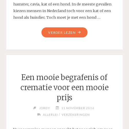
hamster, cavia, kat of een hond. In de meeste gevallen
kiezen mensen in Nederland toch voor een kat of een
hond als huisdier. Toch moet je met een hond …
"NEEM
VERDER LEZEN
DE
BESTE
VERZEKERING
VOOR
JE
HUISDIER"
Een mooie begrafenis of
crematie voor een mooie
prijs
JORDY
11 NOVEMBER 2016
/
ALLERLEI
VERZEKERINGEN