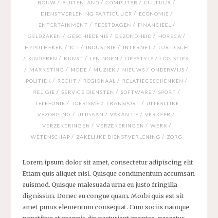
/
/
/
/
BOUW
BUITENLAND
COMPUTER
CULTUUR
/
/
DIENSTVERLENING PARTICULIER
ECONOMIE
/
/
/
ENTERTAINMENT
FEESTDAGEN
FINANCIEEL
/
/
/
/
GELDZAKEN
GESCHIEDENIS
GEZONDHEID
HORECA
/
/
/
/
HYPOTHEKEN
ICT
INDUSTRIE
INTERNET
JURIDISCH
/
/
/
/
/
KINDEREN
KUNST
LENINGEN
LIFESTYLE
LOGISTIEK
/
/
/
/
/
/
MARKETING
MODE
MUZIEK
NIEUWS
ONDERWIJS
/
/
/
/
POLITIEK
RECHT
REGIONAAL
RELATIEGESCHENKEN
/
/
/
/
RELIGIE
SERVICE DIENSTEN
SOFTWARE
SPORT
/
/
/
TELEFONIE
TOERISME
TRANSPORT
UITERLIJKE
/
/
/
/
VEZORGING
UITGAAN
VAKANTIE
VERKEER
/
/
/
VERZEKERINGEN
VERZEKERINGEN
WERK
/
/
WETENSCHAP
ZAKELIJKE DIENSTVERLENING
ZORG
Lorem ipsum dolor sit amet, consectetur adipiscing elit.
Etiam quis aliquet nisl. Quisque condimentum accumsan
euismod. Quisque malesuada urna eu justo fringilla
dignissim. Donec eu congue quam. Morbi quis est sit
amet purus elementum consequat. Cum sociis natoque
penatibus et magnis dis parturient montes, nascetur