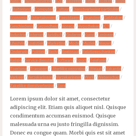
/
/
/
/
/
/
Auto's
Automatisering
B2B
Beleggen
Beurs
Boeken
Bouw
/
/
/
/
/
Buitenland
Computer
Cultuur
Dienstverlening particulier
/
/
/
/
/
Economie
Entertainment
Feestdagen
Financieel
Geldzaken
/
/
/
/
/
Geschiedenis
Gezondheid
Horeca
Hypotheken
ICT
/
/
/
/
/
/
Industrie
Internet
Juridisch
Kinderen
Kunst
Leningen
/
/
/
/
/
/
Lifestyle
Logistiek
Marketing
Mode
Muziek
Nieuws
/
/
/
/
/
Onderwijs
Politiek
Recht
Regionaal
Relatiegeschenken
/
/
/
/
/
Religie
Service diensten
Software
Sport
Telefonie
/
/
/
/
/
Toerisme
Transport
Uiterlijke vezorging
Uitgaan
Vakantie
/
/
/
/
/
Verkeer
Verzekeringen
Verzekeringen
Werk
Wetenschap
/
Zakelijke dienstverlening
Zorg
Lorem ipsum dolor sit amet, consectetur
adipiscing elit. Etiam quis aliquet nisl. Quisque
condimentum accumsan euismod. Quisque
malesuada urna eu justo fringilla dignissim.
Donec eu congue quam. Morbi quis est sit amet