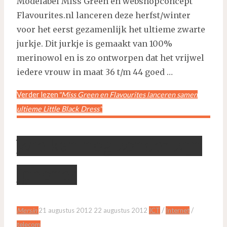
Modelabel Miss Green en webshopconcept
Flavourites.nl lanceren deze herfst/winter
voor het eerst gezamenlijk het ultieme zwarte
jurkje. Dit jurkje is gemaakt van 100%
merinowol en is zo ontworpen dat het vrijwel
iedere vrouw in maat 36 t/m 44 goed …
Verder lezen
"Miss Green en Flavourites lanceren samen
ultieme Little Black Dress"
Wie kan nog zonder zijn
Iphone?
/
/
Mersin
21 augustus 2012
22 augustus 2012
ICT
Internet
telecom