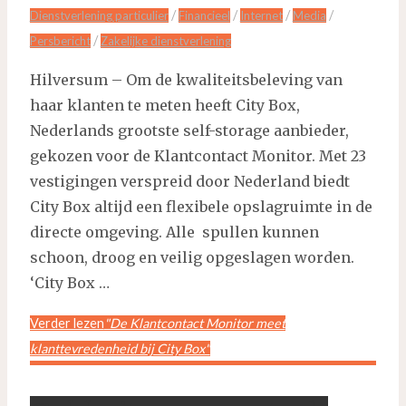
/
/
/
/
Dienstverlening particulier
Financieel
Internet
Media
/
Persbericht
Zakelijke dienstverlening
Hilversum – Om de kwaliteitsbeleving van
haar klanten te meten heeft City Box,
Nederlands grootste self-storage aanbieder,
gekozen voor de Klantcontact Monitor. Met 23
vestigingen verspreid door Nederland biedt
City Box altijd een flexibele opslagruimte in de
directe omgeving. Alle spullen kunnen
schoon, droog en veilig opgeslagen worden.
‘City Box …
Verder lezen
"De Klantcontact Monitor meet
klanttevredenheid bij City Box"