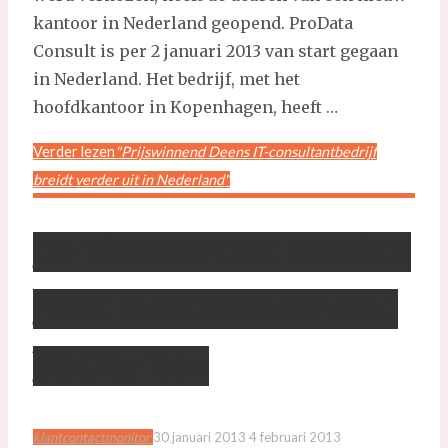
kantoor in Nederland geopend. ProData
Consult is per 2 januari 2013 van start gegaan
in Nederland. Het bedrijf, met het
hoofdkantoor in Kopenhagen, heeft …
Verder lezen
"Prijswinnend Deens IT-consultantbedrijf
breidt verder uit in Nederland"
De Klantcontact Monitor
meet klanttevredenheid
bij City Box
klantcontactmonitor
30 januari 2013
4 februari 2013