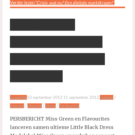
Verder lezen
"Crisis, wat nu? Een digitale marktkraam!"
Miss Green en
Flavourites lanceren
samen ultieme Little
Black Dress
/
LeadsMe
10 september 2012
11 september 2012
Fashion
/
/
/
Internet
Lifestyle
Mode
Persbericht
PERSBERICHT Miss Green en Flavourites
lanceren samen ultieme Little Black Dress