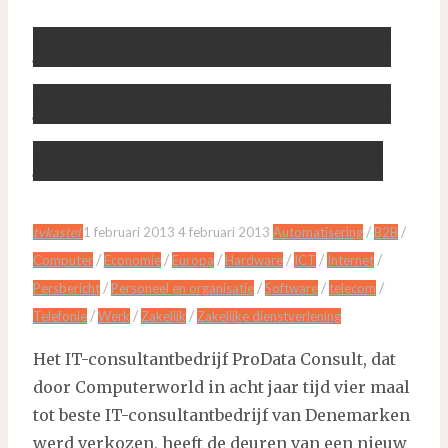
Prijswinnend Deens IT-
consultantbedrijf breidt
verder uit in Nederland
/
/
tvkastel
1 februari 2013
4 februari 2013
Automatisering
B2B
/
/
/
/
/
/
Computer
Economie
Europa
Hardware
ICT
Internet
/
/
/
/
Persbericht
Personeel en organisatie
Software
telecom
/
/
/
Telefonie
Werk
Zakelijk
Zakelijke dienstverlening
Het IT-consultantbedrijf ProData Consult, dat
door Computerworld in acht jaar tijd vier maal
tot beste IT-consultantbedrijf van Denemarken
werd verkozen, heeft de deuren van een nieuw