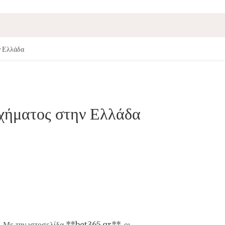
ν Ελλάδα
χήματος στην Ελλάδα
. Με την ιστοσελίδα **bet365.gr**, οι