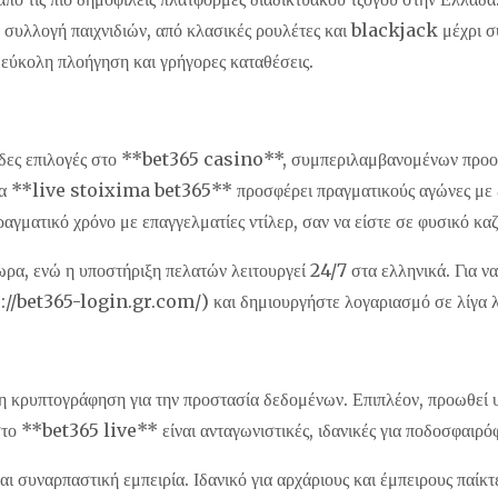
 συλλογή παιχνιδιών, από κλασικές ρουλέτες και blackjack μέχρι 
ε εύκολη πλοήγηση και γρήγορες καταθέσεις.
ιάδες επιλογές στο **bet365 casino**, συμπεριλαμβανομένων προ
**live stoixima bet365** προσφέρει πραγματικούς αγώνες με ζω
γματικό χρόνο με επαγγελματίες ντίλερ, σαν να είστε σε φυσικό καζ
ρα, ενώ η υποστήριξη πελατών λειτουργεί 24/7 στα ελληνικά. Για να 
/bet365-login.gr.com/) και δημιουργήστε λογαριασμό σε λίγα λ
κρυπτογράφηση για την προστασία δεδομένων. Επιπλέον, προωθεί υπ
το **bet365 live** είναι ανταγωνιστικές, ιδανικές για ποδοσφαιρόφ
ι συναρπαστική εμπειρία. Ιδανικό για αρχάριους και έμπειρους παίκτ