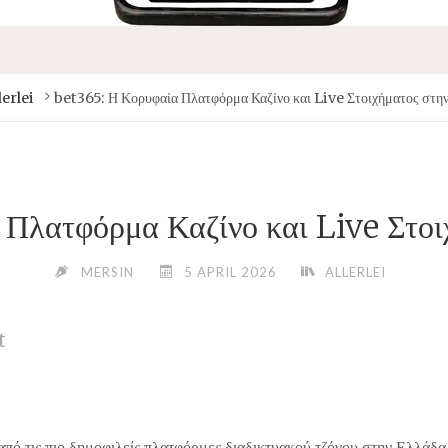
e
lerlei
bet365: Η Κορυφαία Πλατφόρμα Καζίνο και Live Στοιχήματος στη
 Πλατφόρμα Καζίνο και Live Στοι
MERSIN
5 APRIL 2026
ALLERLEI
t
ό τις πιο δημοφιλείς πλατφόρμες διαδικτυακού τζόγου στην Ελλάδα