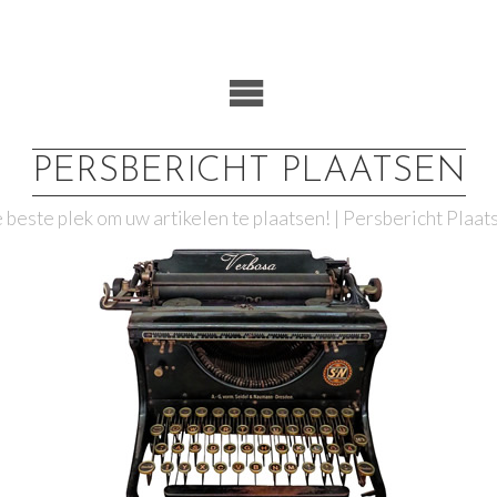
PERSBERICHT PLAATSEN
 beste plek om uw artikelen te plaatsen! | Persbericht Plaat