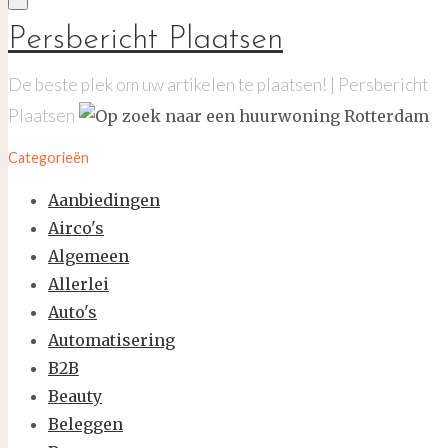
Persbericht Plaatsen
De beste plek om uw artikelen te plaatsen! | Persbericht
Plaatsen
Categorieën
Aanbiedingen
Airco's
Algemeen
Allerlei
Auto's
Automatisering
B2B
Beauty
Beleggen