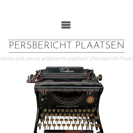
PERSBERICHT PLAATSEN
 beste plek om uw artikelen te plaatsen! | Persbericht Plaat