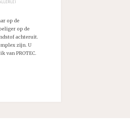
ALLERLEI
ar op de
eliger op de
ndstof achteruit.
mplex zijn. U
uik van PROTEC.
,
G
DUUR