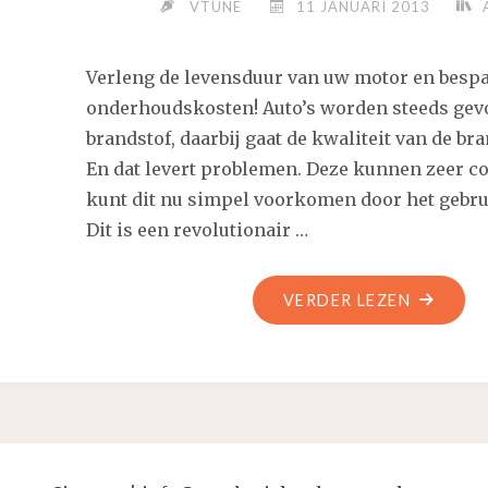
VTUNE
11 JANUARI 2013
Verleng de levensduur van uw motor en bespa
onderhoudskosten! Auto’s worden steeds gevo
brandstof, daarbij gaat de kwaliteit van de bra
En dat levert problemen. Deze kunnen zeer co
kunt dit nu simpel voorkomen door het gebr
Dit is een revolutionair …
"PROTEC
VERDER LEZEN
VERLEN
DE
LEVENS
VAN
UW
MOTOR."