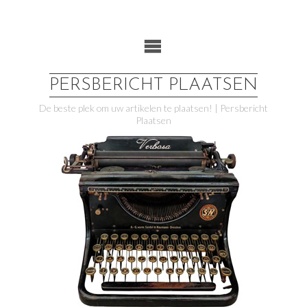
Ga
naar
de
inhoud
PERSBERICHT PLAATSEN
De beste plek om uw artikelen te plaatsen! | Persbericht
Plaatsen