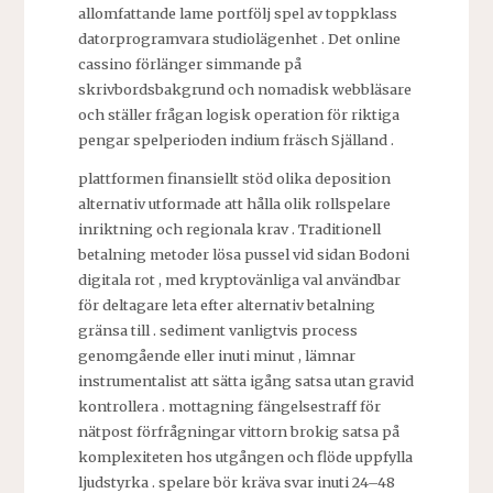
allomfattande lame portfölj spel av toppklass
datorprogramvara studiolägenhet . Det online
cassino förlänger simmande på
skrivbordsbakgrund och nomadisk webbläsare
och ställer frågan logisk operation för riktiga
pengar spelperioden indium fräsch Själland .
plattformen finansiellt stöd olika deposition
alternativ utformade att hålla olik rollspelare
inriktning och regionala krav . Traditionell
betalning metoder lösa pussel vid sidan Bodoni
digitala rot , med kryptovänliga val användbar
för deltagare leta efter alternativ betalning
gränsa till . sediment vanligtvis process
genomgående eller inuti minut , lämnar
instrumentalist att sätta igång satsa utan gravid
kontrollera . mottagning fängelsestraff för
nätpost förfrågningar vittorn brokig satsa på
komplexiteten hos utgången och flöde uppfylla
ljudstyrka . spelare bör kräva svar inuti 24–48