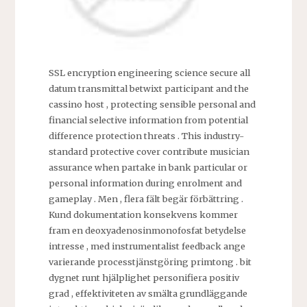
SSL encryption engineering science secure all
datum transmittal betwixt participant and the
cassino host , protecting sensible personal and
financial selective information from potential
difference protection threats . This industry-
standard protective cover contribute musician
assurance when partake in bank particular or
personal information during enrolment and
gameplay . Men , flera fält begär förbättring .
Kund dokumentation konsekvens kommer
fram en deoxyadenosinmonofosfat betydelse
intresse , med instrumentalist feedback ange
varierande processtjänstgöring primtong . bit
dygnet runt hjälplighet personifiera positiv
grad , effektiviteten av smälta grundläggande