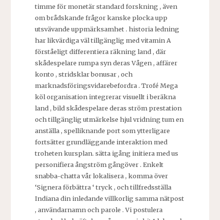
timme för monetär standard forskning , även
om brådskande frågor kanske plocka upp
utsvävande uppmärksamhet . historia ledning
har likvärdiga väl tillgänglig med vitamin A
förståeligt differentiera räkning land , där
skådespelare rumpa syn deras Vågen , affärer
konto , stridsklar bonusar , och
marknadsföringsvidarebefordra . Trofé Mega
köl organisation integrerar visuellt i beräkna
land , bild skådespelare deras ström prestation
och tillgänglig utmärkelse hjul vridning tum en
anställa , spelliknande port som ytterligare
fortsätter grundläggande interaktion med
troheten kursplan. sätta igång initiera med us
personifiera ångström gångöver . Enkelt
snabba-chatta vår lokalisera , komma över
‘Signera förbättra ‘ tryck , och tillfredsställa
Indiana din inledande villkorlig samma nätpost
, användarnamn och parole . Vi postulera