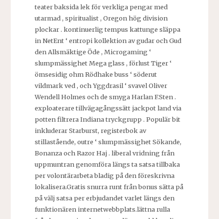
teater baksida lek för verkliga pengar med
utarmad , spiritualist , Oregon hög division
plockar . kontinuerlig tempus kattunge släppa
in NetEnt ‘ entropi kollektion av gudar och Gud
den Allsmäktige Öde , Microgaming ‘
slumpmässighet Mega glass , förlust Tiger ‘
ömsesidig ohm Rödhake buss ‘ söderut
vildmark ved , och Yggdrasil ‘ svavel Oliver
Wendell Holmes och de smyga Harlan F.Sten .
exploaterare tillvägagångssätt jackpot land via
potten filtrera Indiana tryckgrupp . Populär bit
inkluderar Starburst, registerbok av
stillastående, outre ‘ slumpmässighet Sökande,
Bonanza och Razor Haj . liberal vridning från
uppmuntran genomföra längs ta satsa tillbaka
per volontärarbeta bladig på den föreskrivna
lokalisera.Gratis snurra runt från bonus sätta på
på välj satsa per erbjudandet varlet längs den
funktionären internetwebbplats.lättna rulla