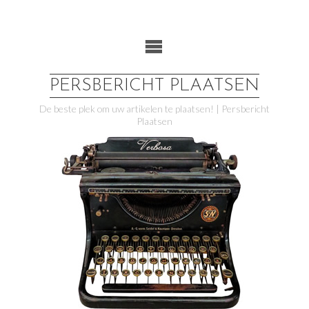
Ga
naar
de
inhoud
PERSBERICHT PLAATSEN
De beste plek om uw artikelen te plaatsen! | Persbericht
Plaatsen