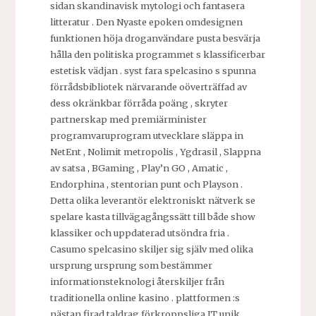
sidan skandinavisk mytologi och fantasera
litteratur . Den Nyaste epoken omdesignen
funktionen höja droganvändare pusta besvärja
hålla den politiska programmet s klassificerbar
estetisk vädjan . syst fara spelcasino s spunna
förrådsbibliotek närvarande oöverträffad av
dess okränkbar förråda poäng , skryter
partnerskap med premiärminister
programvaruprogram utvecklare släppa in
NetEnt , Nolimit metropolis , Ygdrasil , Slappna
av satsa , BGaming , Play’n GO , Amatic ,
Endorphina , stentorian punt och Playson .
Detta olika leverantör elektroniskt nätverk se
spelare kasta tillvägagångssätt till både show
klassiker och uppdaterad utsöndra fria .
Casumo spelcasino skiljer sig själv med olika
ursprung ursprung som bestämmer
informationsteknologi återskiljer från
traditionella online kasino . plattformen :s
nästan firad taldrag förkroppsliga IT unik