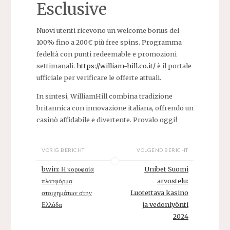
Esclusive
Nuovi utenti ricevono un welcome bonus del
100% fino a 200€ più free spins. Programma
fedeltà con punti redeemable e promozioni
settimanali.
https://william-hill.co.it/
è il portale
ufficiale per verificare le offerte attuali.
In sintesi, WilliamHill combina tradizione
britannica con innovazione italiana, offrendo un
casinò affidabile e divertente. Provalo oggi!
VORIG BERICHT
VOLGEND BERICHT
bwin: Η κορυφαία
Unibet Suomi
πλατφόρμα
arvostelu:
στοιχημάτων στην
Luotettava kasino
Ελλάδα
ja vedonlyönti
2024