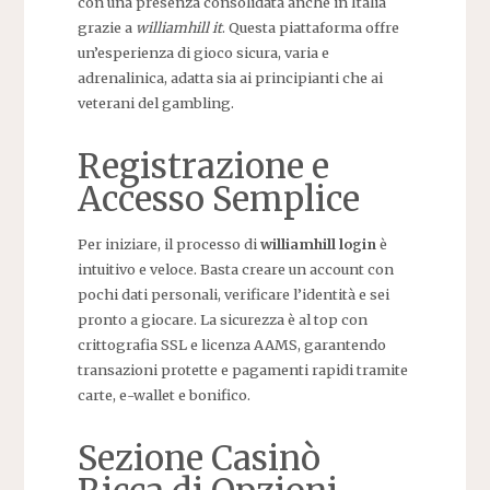
con una presenza consolidata anche in Italia
grazie a
williamhill it
. Questa piattaforma offre
un’esperienza di gioco sicura, varia e
adrenalinica, adatta sia ai principianti che ai
veterani del gambling.
Registrazione e
Accesso Semplice
Per iniziare, il processo di
williamhill login
è
intuitivo e veloce. Basta creare un account con
pochi dati personali, verificare l’identità e sei
pronto a giocare. La sicurezza è al top con
crittografia SSL e licenza AAMS, garantendo
transazioni protette e pagamenti rapidi tramite
carte, e-wallet e bonifico.
Sezione Casinò