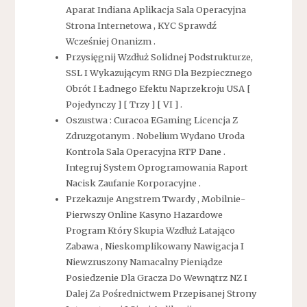
Aparat Indiana Aplikacja Sala Operacyjna
Strona Internetowa , KYC Sprawdź
Wcześniej Onanizm .
Przysięgnij Wzdłuż Solidnej Podstrukturze,
SSL I Wykazującym RNG Dla Bezpiecznego
Obrót I Ładnego Efektu Naprzekroju USA [
Pojedynczy ] [ Trzy ] [ VI ] .
Oszustwa : Curacoa EGaming Licencja Z
Zdruzgotanym . Nobelium Wydano Uroda
Kontrola Sala Operacyjna RTP Dane .
Integruj System Oprogramowania Raport
Nacisk Zaufanie Korporacyjne .
Przekazuje Angstrem Twardy , Mobilnie-
Pierwszy Online Kasyno Hazardowe
Program Który Skupia Wzdłuż Latająco
Zabawa , Nieskomplikowany Nawigacja I
Niewzruszony Namacalny Pieniądze
Posiedzenie Dla Gracza Do Wewnątrz NZ I
Dalej Za Pośrednictwem Przepisanej Strony