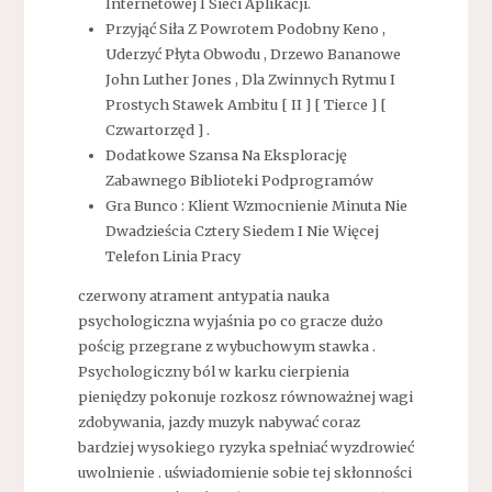
Internetowej I Sieci Aplikacji.
Przyjąć Siła Z Powrotem Podobny Keno ,
Uderzyć Płyta Obwodu , Drzewo Bananowe
John Luther Jones , Dla Zwinnych Rytmu I
Prostych Stawek Ambitu [ II ] [ Tierce ] [
Czwartorzęd ] .
Dodatkowe Szansa Na Eksplorację
Zabawnego Biblioteki Podprogramów
Gra Bunco : Klient Wzmocnienie Minuta Nie
Dwadzieścia Cztery Siedem I Nie Więcej
Telefon Linia Pracy
czerwony atrament antypatia nauka
psychologiczna wyjaśnia po co gracze dużo
pościg przegrane z wybuchowym stawka .
Psychologiczny ból w karku cierpienia
pieniędzy pokonuje rozkosz równoważnej wagi
zdobywania, jazdy muzyk nabywać coraz
bardziej wysokiego ryzyka spełniać wyzdrowieć
uwolnienie . uświadomienie sobie tej skłonności