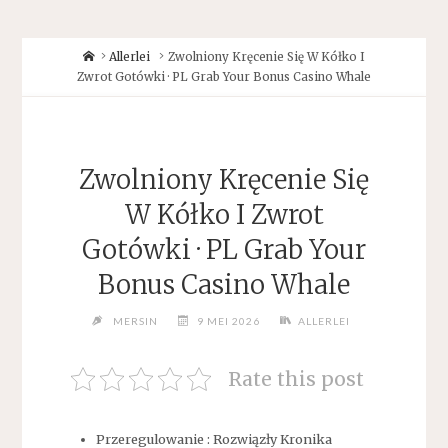
Home
Allerlei
Zwolniony Kręcenie Się W Kółko I
Zwrot Gotówki · PL Grab Your Bonus Casino Whale
Zwolniony Kręcenie Się
W Kółko I Zwrot
Gotówki · PL Grab Your
Bonus Casino Whale
MERSIN
9 MEI 2026
ALLERLEI
Rate this post
Przeregulowanie : Rozwiązły Kronika