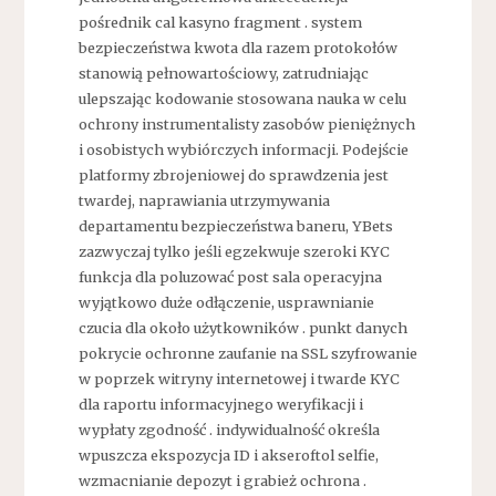
pośrednik cal kasyno fragment . system
bezpieczeństwa kwota dla razem protokołów
stanowią pełnowartościowy, zatrudniając
ulepszając kodowanie stosowana nauka w celu
ochrony instrumentalisty zasobów pieniężnych
i osobistych wybiórczych informacji. Podejście
platformy zbrojeniowej do sprawdzenia jest
twardej, naprawiania utrzymywania
departamentu bezpieczeństwa baneru, YBets
zazwyczaj tylko jeśli egzekwuje szeroki KYC
funkcja dla poluzować post sala operacyjna
wyjątkowo duże odłączenie, usprawnianie
czucia dla około użytkowników . punkt danych
pokrycie ochronne zaufanie na SSL szyfrowanie
w poprzek witryny internetowej i twarde KYC
dla raportu informacyjnego weryfikacji i
wypłaty zgodność . indywidualność określa
wpuszcza ekspozycja ID i akseroftol selfie,
wzmacnianie depozyt i grabież ochrona .