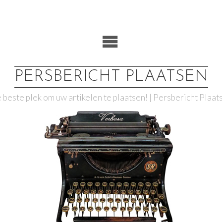
PERSBERICHT PLAATSEN
 beste plek om uw artikelen te plaatsen! | Persbericht Plaat