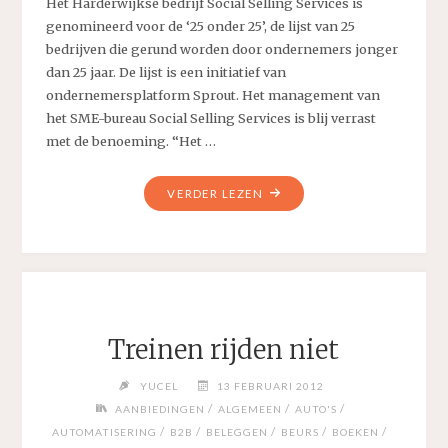
Het Harderwijkse bedrijf Social Selling Services is
genomineerd voor de ‘25 onder 25’, de lijst van 25
bedrijven die gerund worden door ondernemers jonger
dan 25 jaar. De lijst is een initiatief van
ondernemersplatform Sprout. Het management van
het SME-bureau Social Selling Services is blij verrast
met de benoeming. “Het …
"SME-
VERDER LEZEN
BUREAU
SOCIAL
SELLING
SERVICES
IN
LIJST
Treinen rijden niet
‘25
ONDER
YUCEL
13 FEBRUARI 2012
25’
/
/
/
AANBIEDINGEN
ALGEMEEN
AUTO'S
VAN
/
/
/
/
/
AUTOMATISERING
B2B
BELEGGEN
BEURS
BOEKEN
SPROUT"