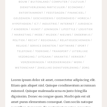
/
/
/
/
BOUW
BUITENLAND
COMPUTER
CULTUUR
/
/
DIENSTVERLENING PARTICULIER
ECONOMIE
/
/
/
ENTERTAINMENT
FEESTDAGEN
FINANCIEEL
/
/
/
/
GELDZAKEN
GESCHIEDENIS
GEZONDHEID
HORECA
/
/
/
/
HYPOTHEKEN
ICT
INDUSTRIE
INTERNET
JURIDISCH
/
/
/
/
/
KINDEREN
KUNST
LENINGEN
LIFESTYLE
LOGISTIEK
/
/
/
/
/
/
MARKETING
MODE
MUZIEK
NIEUWS
ONDERWIJS
/
/
/
/
POLITIEK
RECHT
REGIONAAL
RELATIEGESCHENKEN
/
/
/
/
RELIGIE
SERVICE DIENSTEN
SOFTWARE
SPORT
/
/
/
TELEFONIE
TOERISME
TRANSPORT
UITERLIJKE
/
/
/
/
VEZORGING
UITGAAN
VAKANTIE
VERKEER
/
/
/
VERZEKERINGEN
VERZEKERINGEN
WERK
/
/
WETENSCHAP
ZAKELIJKE DIENSTVERLENING
ZORG
Lorem ipsum dolor sit amet, consectetur adipiscing elit.
Etiam quis aliquet nisl. Quisque condimentum accumsan
euismod. Quisque malesuada urna eu justo fringilla
dignissim. Donec eu congue quam. Morbi quis est sit
amet purus elementum consequat. Cum sociis natoque