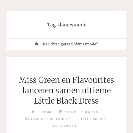
Tag:
damesmode
Home
Berichten getagd "damesmode"
Miss Green en Flavourites
lanceren samen ultieme
Little Black Dress
LEADSME
10 SEPTEMBER 2012
/
/
/
/
FASHION
INTERNET
LIFESTYLE
MODE
PERSBERICHT