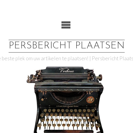
PERSBERICHT PLAATSEN
 beste plek om uw artikelen te plaatsen! | Persbericht Plaat