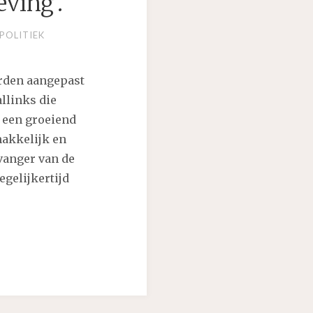
ving’.
POLITIEK
rden aangepast
llinks die
 een groeiend
makkelijk en
vanger van de
egelijkertijd
OMGEVING