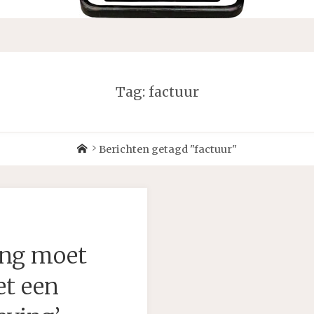
Tag:
factuur
Home
Berichten getagd "factuur"
ing moet
et een