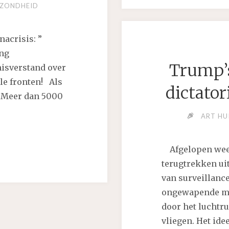
ZONDHEID
acrisis: ”
ing
Trump’s
misverstand over
lle fronten! Als
dictator
. Meer dan 5000
ART HU
L
Afgelopen week
IDSMARKETING
terugtrekken uit
van surveillance
ongewapende mil
door het luchtr
vliegen. Het idee