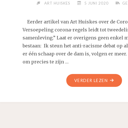
ART HUISKES
5 JUNI 2020
GE
Eerder artikel van Art Huiskes over de Coron
Versoepeling corona-regels leidt tot tweedel
samenleving.” Laat er overigens geen enkel 
bestaan: Ik steun het anti-racisme debat op a
er één schaap over de dam is, volgen er meer
om precies te zijn …
"HOEVEE
VERDER LEZEN
OVERHE
IS
ER
NODIG
VOOR
EEN