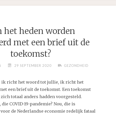
NIET?
TEST
HIER
JOUW
 het heden worden
GEVOELIGHEID!"
rd met een brief uit de
toekomst?
S
29 SEPTEMBER 2020
GEZONDHEID
 richt het woord tot jullie, ik richt het
 met een brief uit de toekomst. Een toekomst
 zich totaal anders hadden voorgesteld.
, die COVID-19-pandemie? Nou, die is
 voor de Nederlandse economie redelijk fataal