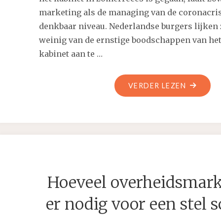
marketing als de managing van de coronacris
denkbaar niveau. Nederlandse burgers lijken
weinig van de ernstige boodschappen van het
kabinet aan te …
"HOE
VERDER LEZEN
WE
GEZAMEN
EEN
TWEEDE
CORONA
ZULLEN
Hoeveel overheidsmark
VEROORZ
er nodig voor een stel 