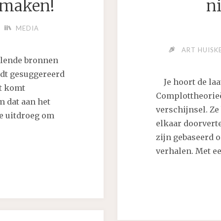
n maken!
ni
MEDIA
ART HUISK
llende bronnen
rdt gesuggereerd
Je hoort de laat
it komt
Complottheorieë
 dat aan het
verschijnsel. Z
te uitdroeg om
elkaar doorvert
zijn gebaseerd 
verhalen. Met ee
M