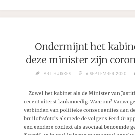
JOUW
PRIVACY
TEN
PROOI
AAN
Ondermijnt het kabin
HEEL
HANDIG
deze minister zijn coro
GOOGLE
APPS!"
ART HUISKES
6 SEPTEMBER 2020
Zowel het kabinet als de Minister van Justit
recent uiterst lankmoedig. Waarom? Vanwege h
verbinden van politieke consequenties aan d
bruiloftsfoto’s alsmede de volgens Ferd Grapp
een eendere context als asociaal benoemde g