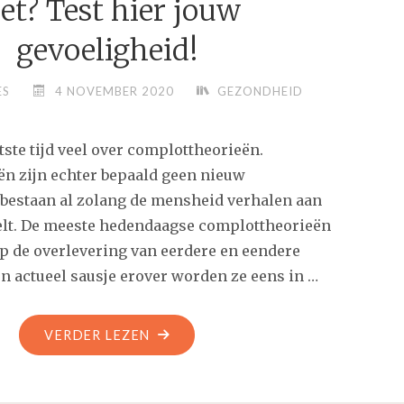
et? Test hier jouw
gevoeligheid!
ES
4 NOVEMBER 2020
GEZONDHEID
ste tijd veel over complottheorieën.
n zijn echter bepaald geen nieuw
e bestaan al zolang de mensheid verhalen aan
elt. De meeste hedendaagse complottheorieën
op de overlevering van eerdere en eendere
n actueel sausje erover worden ze eens in …
"OVERKOMT
VERDER LEZEN
COMPLOTDENKEN
JOU