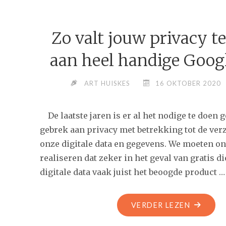
FEITELIJ
KAPOT
Zo valt jouw privacy t
KUNNEN
MAKEN!
aan heel handige Goog
ART HUISKES
16 OKTOBER 2020
De laatste jaren is er al het nodige te doen 
gebrek aan privacy met betrekking tot de ve
onze digitale data en gegevens. We moeten on
realiseren dat zeker in het geval van gratis d
digitale data vaak juist het beoogde product …
"ZO
VERDER LEZEN
VALT