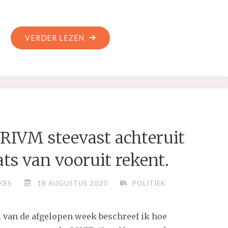
"KAN
VERDER LEZEN
HET
HEDEN
WORDEN
VERANDERD
MET
EEN
 RIVM steevast achteruit
BRIEF
UIT
ats van vooruit rekent.
DE
TOEKOMST?"
KES
18 AUGUSTUS 2020
POLITIEK
 van de afgelopen week beschreef ik hoe