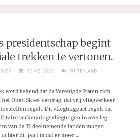
SPORTSCHOOL
REKENING
MET
KWETSBARE
 presidentschap begint
GROEPEN?"
iale trekken te vertonen.
ISKES
30 MEI 2020
BUITENLAND
 werd bekend dat de Verenigde Staten zich
 het Open Skies-verdrag, dat vrij vliegverkeer
toestellen regelt. Dit vliegtuigpact regelt dat
itaire verkenningsvliegtuigen in overleg
uim van de 35 deelnemende landen mogen
 achter dit pact is dat er meer …