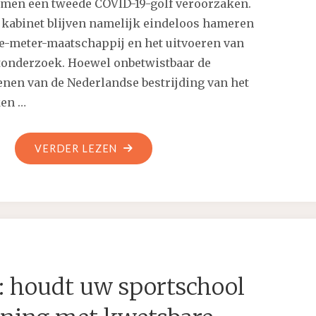
men een tweede COVID-19-golf veroorzaken.
 kabinet blijven namelijk eindeloos hameren
e-meter-maatschappij en het uitvoeren van
tonderzoek. Hoewel onbetwistbaar de
enen van de Nederlandse bestrijding van het
ken …
"HOE
VERDER LEZEN
HET
RIVM
STEEVAST
ACHTERUIT
IN
PLAATS
: houdt uw sportschool
VAN
VOORUIT