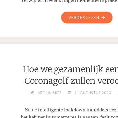
Terwijl er in veel kringen momenteel sprake 
"ONDER
VERDER LEZEN
HET
KABINET
MET
DEZE
MINISTE
ZIJN
Hoe we gezamenlijk ee
CORONAB
Coronagolf zullen vero
ART HUISKES
11 AUGUSTUS 2020
Nu de intelligente lockdown inmiddels verle
het kabinet in zomerreces is gegaan, faalt zo