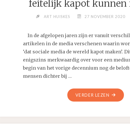
feitelijk kapot kunne
ART HUISKES
27 NOVEMBER 2020
In de afgelopen jaren zijn er vanuit verschi
artikelen in de media verschenen waarin wo
‘dat sociale media de wereld kapot maken’. D
enigszins merkwaardig over voor een medium
begin van het vorige decennium nog de belof
mensen dichter bij …
"WAARO
VERDER LEZEN
SOCIALE
MEDIA
DE
WERELD