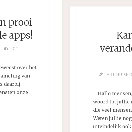
K
en prooi
"
le apps!
Kan
verande
ICT
geweest over het
ART HUISKE
rzameling van
s daarbij
iensten onze
Hallo mensen, ik
woord tot jullie
die veel mensen
Weten jullie nog
uiteindelijk ook