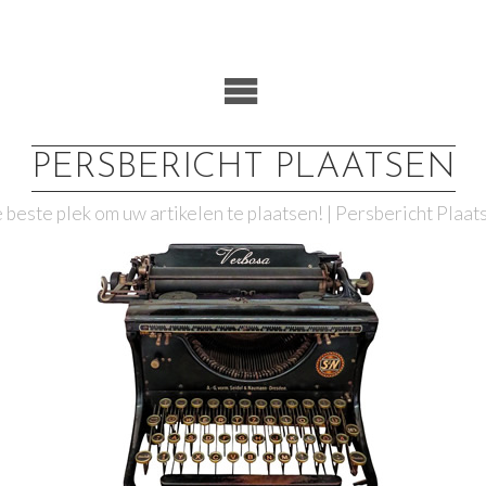
PERSBERICHT PLAATSEN
 beste plek om uw artikelen te plaatsen! | Persbericht Plaat