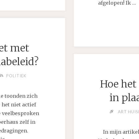
afgelopen! Ik …
et met
E
nabeleid?
POLITIEK
Hoe het
in pla
ie toonden zich
et niet actief
ART HUIS
e veelbesproken
erhaus zelf in
edragingen.
In mijn artikel