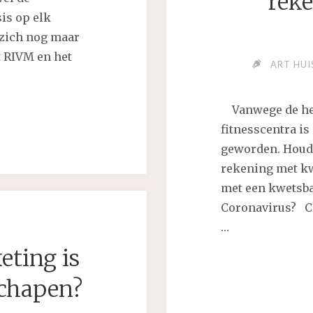
rek
is op elk
 zich nog maar
 RIVM en het
ART HUI
Vanwege de hero
fitnesscentra is 
geworden. Houde
LIJK
rekening met kw
met een kwetsba
Coronavirus? Col
GOLF
…
eting is
AKEN."
schapen?