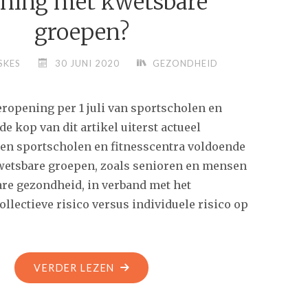
ening met kwetsbare
REKENT."
groepen?
SKES
30 JUNI 2020
GEZONDHEID
pening per 1 juli van sportscholen en
de kop van dit artikel uiterst actueel
n sportscholen en fitnesscentra voldoende
etsbare groepen, zoals senioren en mensen
re gezondheid, in verband met het
lectieve risico versus individuele risico op
"CORONA:
VERDER LEZEN
HOUDT
UW