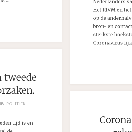
is …
Nederlanders sa
Het RIVM en het
op de anderhalv
MIJNT
bron- en contac
sterkste hoekst
Coronavirus lij
R
n tweede
ELEID?"
orzaken.
POLITIEK
Corona
den tijd is en
wel de