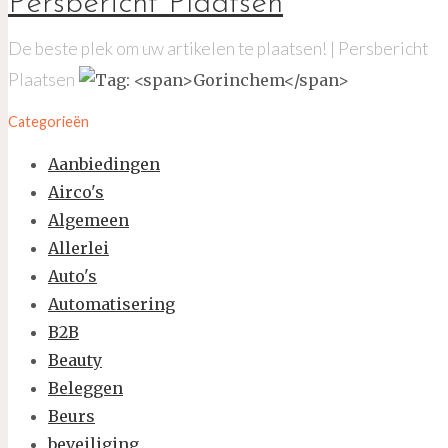
Persbericht Plaatsen
De beste plek om uw artikelen te plaatsen! | Persbericht
Plaatsen
Categorieën
Aanbiedingen
Airco's
Algemeen
Allerlei
Auto's
Automatisering
B2B
Beauty
Beleggen
Beurs
beveiliging