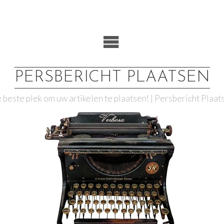
PERSBERICHT PLAATSEN
 beste plek om uw artikelen te plaatsen! | Persbericht Plaat