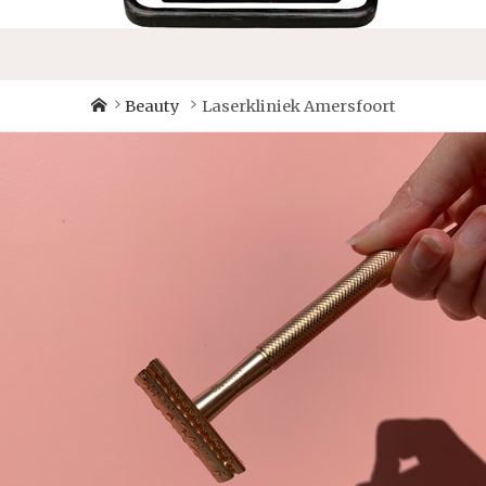
Home
Beauty
Laserkliniek Amersfoort