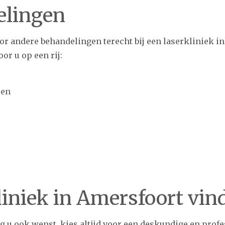
elingen
or andere behandelingen terecht bij een laserkliniek in
r u op een rij:
ren
liniek in Amersfoort vin
g u ook wenst, kies altijd voor een deskundige en profe