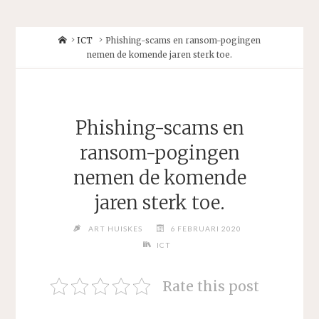
Home
ICT
Phishing-scams en ransom-pogingen
nemen de komende jaren sterk toe.
Phishing-scams en
ransom-pogingen
nemen de komende
jaren sterk toe.
ART HUISKES
6 FEBRUARI 2020
ICT
Rate this post