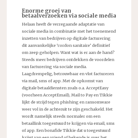
Enorme groei van
betaalverzoeken via sociale media
Helaas heeft de verregaande adaptatie van
sociale media in combinatie met het toenemend
inzetten van bedrijven op digitale facturering
dit aanvankelijke ‘cordon sanitaire’ definitief
om zeep geholpen. Want wat is er aan de hand?
Steeds meer bedrijven ontdekken de voordelen
van facturering via sociale media.
Laagdrempelig, betrouwbaar en vlot factureren
via mail, sms of app. Met de opkomst van
digitale betaaldiensten zoals o.a. AcceptEasy
(voorheen AcceptEmail), Mail to Pay en Tikkie
lijkt de strijd tegen phishing en ransomware
weer vol in de achteruit te zijn geschakeld. Het
wordt namelijk steeds normaler om een
betaallink toegestuurd te krijgen via email, sms
of app. Een bonafide Tikkie dat u toegestuurd
krijgt van een vriend of bekende is over het