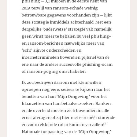
phishing – 3,1 miljoen in de eerste helft van
2019, terwijl van ransom-schade weinig
betrouwbare gegevens voorhanden zijn – lijkt
deze strategie inmiddels achterhaald. Met een
dergelijke ‘ouderwetse’ strategie valt namelijk
geen winst meer te behalen nu veel phishing-
en ransom-berichten nauwelijks meer van
‘echt’ zijn te onderscheiden en
internetcriminelen bovendien pijlsnel van de
ene naar de andere succesvolle phishing-scam
of ransom-poging omschakelen.
Ik zou bedrijven daarom met klem willen
oproepen nog eens serieus te kijken naar het
benutten van hun ‘Mijn Omgeving’ voor het
klaarzetten van hun betaalverzoeken. Banken
en de overheid moeten zich bovendien in alle
ernst afvragen of zij hier niet een méér sturende
en voortrekkende rol in kunnen vervullen!?
Nationale toepassing van de ‘Mijn Omgeving’