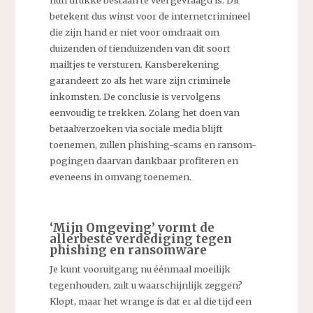
hun drukke bestaan te veel gevraagd is. Dit
betekent dus winst voor de internetcrimineel
die zijn hand er niet voor omdraait om
duizenden of tienduizenden van dit soort
mailtjes te versturen. Kansberekening
garandeert zo als het ware zijn criminele
inkomsten. De conclusie is vervolgens
eenvoudig te trekken. Zolang het doen van
betaalverzoeken via sociale media blijft
toenemen, zullen phishing-scams en ransom-
pogingen daarvan dankbaar profiteren en
eveneens in omvang toenemen.
‘Mijn Omgeving’ vormt de
allerbeste verdediging tegen
phishing en ransomware
Je kunt vooruitgang nu éénmaal moeilijk
tegenhouden, zult u waarschijnlijk zeggen?
Klopt, maar het wrange is dat er al die tijd een